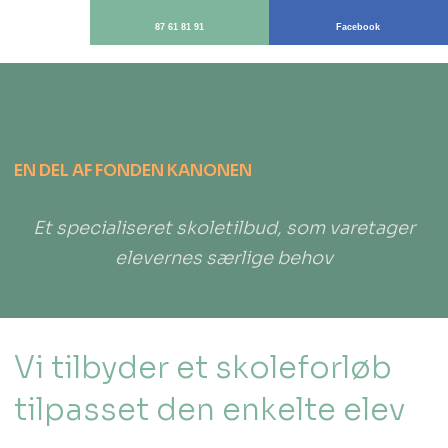
87 61 81 91
Facebook
​EN DEL AF FONDEN KANONEN
Et specialiseret skoletilbud, som varetager
elevernes særlige behov​
Vi tilbyder et skoleforløb
tilpasset den enkelte elev