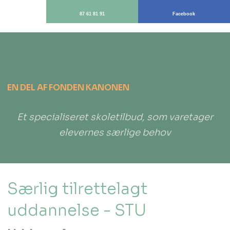
87 61 81 91
Facebook
​EN DEL AF FONDEN KANONEN
Et specialiseret skoletilbud, som varetager
elevernes særlige behov​
Særlig tilrettelagt
uddannelse - STU​