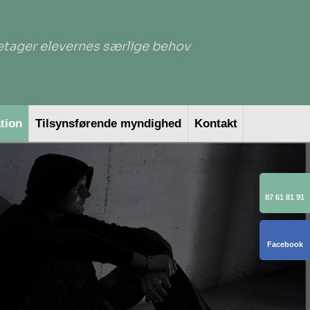
etager elevernes særlige behov​
ation
Tilsynsførende myndighed
Kontakt
87 61 81 91
Facebook