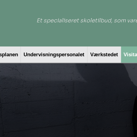
Et specialiseret skoletilbud, som var
splanen
Undervisningspersonalet
Værkstedet
Visit