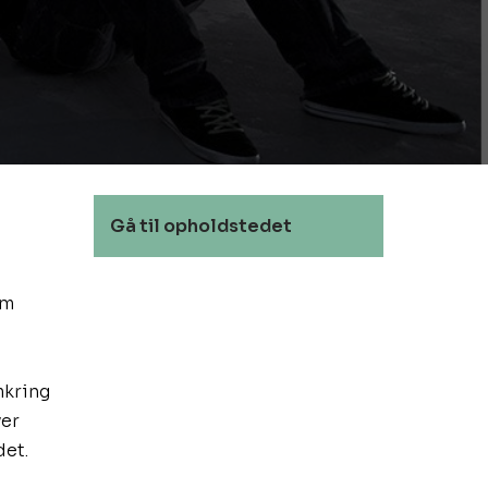
​Gå til opholdstedet
om
mkring
ver
det.