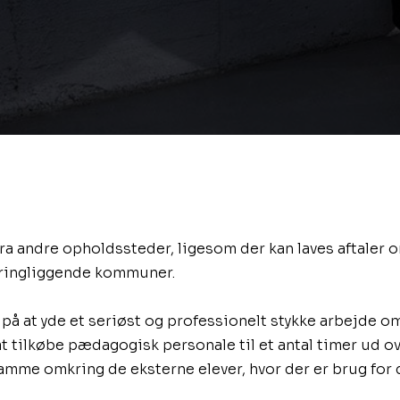
fra andre opholdssteder, ligesom der kan laves aftaler 
kringliggende kommuner.
 på at yde et seriøst og professionelt stykke​ arbejde o
 at tilkøbe pædagogisk personale til et antal timer ud o
amme omkring de eksterne elever, hvor der er brug for 