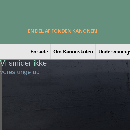
​EN DEL AF FONDEN KANONEN
Forside
Om Kanonskolen
Undervisning
Vi smider ikke
vores unge ud